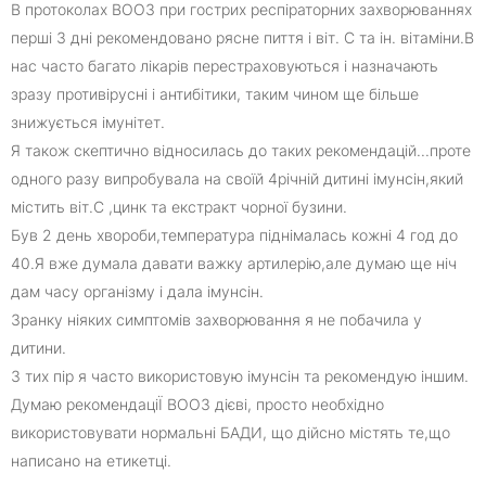
В протоколах ВООЗ при гострих респіраторних захворюваннях
перші 3 дні рекомендовано рясне пиття і віт. С та ін. вітаміни.В
нас часто багато лікарів перестраховуються і назначають
зразу противірусні і антибітики, таким чином ще більше
знижується імунітет.
Я також скептично відносилась до таких рекомендацій...проте
одного разу випробувала на своїй 4річній дитині імунсін,який
містить віт.С ,цинк та екстракт чорної бузини.
Був 2 день хвороби,температура піднімалась кожні 4 год до
40.Я вже думала давати важку артилерію,але думаю ще ніч
дам часу організму і дала імунсін.
Зранку ніяких симптомів захворювання я не побачила у
дитини.
З тих пір я часто використовую імунсін та рекомендую іншим.
Думаю рекомендаціЇ ВООЗ дієві, просто необхідно
використовувати нормальні БАДИ, що дійсно містять те,що
написано на етикетці.