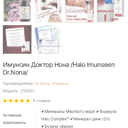
Имунсин Доктор Нона /Halo Imunseen
Dr.Nona/
Производитель:
Dr.Nona, Израиль
Модель: 216001
8 отзывов
✔Минералы Мёртвого моря ✔Формула
Активные
Halo Complex™ ✔Минерал Цинк (Zn)
компоненты
✔Бузина чёрная