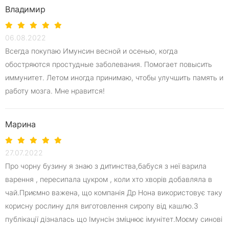
Владимир
06.08.2022
Всегда покупаю Имунсин весной и осенью, когда
обостряются простудные заболевания. Помогает повысить
иммунитет. Летом иногда принимаю, чтобы улучшить память и
работу мозга. Мне нравится!
Марина
27.07.2022
Про чорну бузину я знаю з дитинства,бабуся з неї варила
варення , пересипала цукром , коли хто хворів добавляла в
чай.Приємно важена, що компанія Др Нона використовує таку
корисну рослину для виготовлення сиропу від кашлю.З
публікації дізналась що Імунсін зміцнює імунітет.Моєму синові