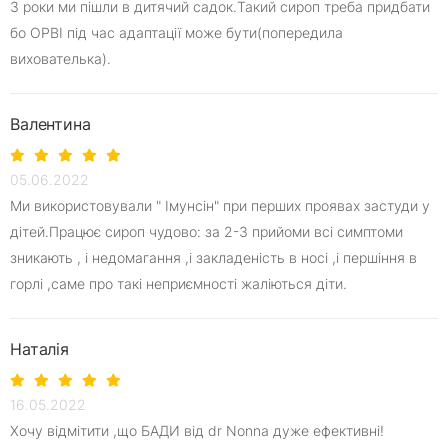
3 роки ми пішли в дитячий садок.Такий сироп треба придбати
бо ОРВІ під час адаптації може бути(попередила
вихователька).
Валентина
05.06.2022
Ми використовували " Імунсін" при перших проявах застуди у
дітей.Працює сироп чудово: за 2-3 прийоми всі симптоми
зникають , і недомагання ,і закладеність в носі ,і першіння в
горлі ,саме про такі неприємності жаліються діти.
Наталія
16.05.2022
Хочу відмітити ,що БАДИ від dr Nonna дуже ефективні!