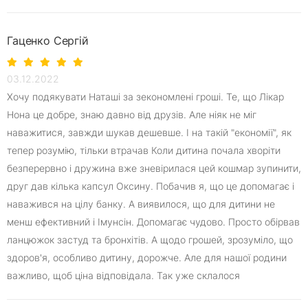
Гаценко Сергій
03.12.2022
Хочу подякувати Наташі за зекономлені гроші. Те, що Лікар
Нона це добре, знаю давно від друзів. Але ніяк не міг
наважитися, завжди шукав дешевше. І на такій "економії", як
тепер розумію, тільки втрачав Коли дитина почала хворіти
безперервно і дружина вже зневірилася цей кошмар зупинити,
друг дав кілька капсул Оксину. Побачив я, що це допомагає і
наважився на цілу банку. А виявилося, що для дитини не
менш ефективний і Імунсін. Допомагає чудово. Просто обірвав
ланцюжок застуд та бронхітів. А щодо грошей, зрозуміло, що
здоров'я, особливо дитину, дорожче. Але для нашої родини
важливо, щоб ціна відповідала. Так уже склалося