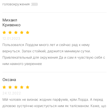
головокружения :)))))
Михаил
Кривенко
12.01.2023
Пользовался Лордом много лет и сейчас рад к нему
вернуться. Запах стойкий, держится минимум сутки.
Привлекательный для окружения Да и сам я чувствую себя с
ним намного увереннее
Оксана
24.12.2022
Мій чоловік не визнає жодних парфумів, крім Лорда. А перед
діловою зустріччю користується ним як талісманом. Каже, що