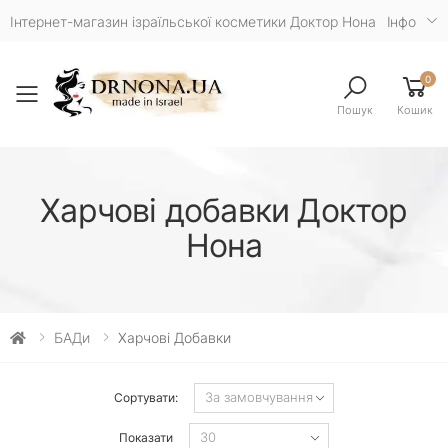
Інтернет-магазин ізраїльської косметики Доктор Нона
Iнфо
0
Toggle mobile menu
Пошук
Кошик
Харчові добавки Доктор
Нона
БАДи
Харчові Добавки
Сортувати:
Показати