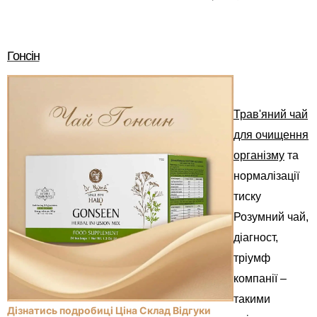
Гонсін
Трав'яний чай
для очищення
організму
та
нормалізації
тиску
Розумний чай,
діагност,
тріумф
компанії –
такими
Дізнатись подробиці Ціна Склад Відгуки