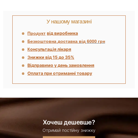
У нашому магазині
від виробника
Продукт
Безкоштовна доставка
від 6000 грн
онсультація лікаря
К
нижки від 15 до 35%
З
Відправимо у день замовлення
Оплата при отриманні товару
Хочеш дешевше?
Отримай постійну знижку