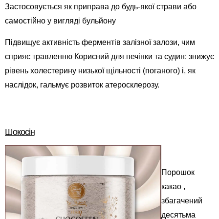
Застосовується як приправа до будь-якої страви або
самостійно у вигляді бульйону
Підвищує активність ферментів залізної залози, чим
сприяє травленню Корисний для печінки та судин: знижує
рівень холестерину низької щільності (поганого) і, як
наслідок, гальмує розвиток атеросклерозу.
Шокосін
Порошок
какао ,
збагачений
десятьма