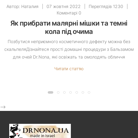
Автор:
Наталия
|
07 жовтня 2022
|
Переглядів 1230
|
Коментарі 0
Як прибрати малярні мішки та темні
кола під очима
Позбутися неприємного косметичного дефекту можна без
скальпеляДізнайтеся прості домашні процедури з Бальзамом
для очей Dr.Nona, які освіжать та омолодять обличчя
Читати статтю
-->