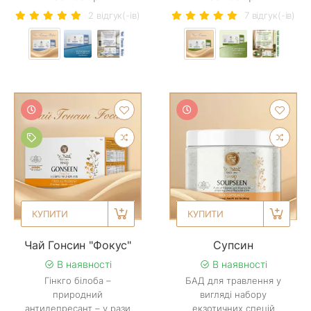
2 вiдгук(-iв)
7 вiдгук(-iв)
КУПИТИ
КУПИТИ
Чай Гонсин "Фокус"
Супсин
В наявності
В наявності
Гінкго білоба –
БАД для травлення у
природний
вигляді набору
антидепресант – у рази
екзотичних спецій