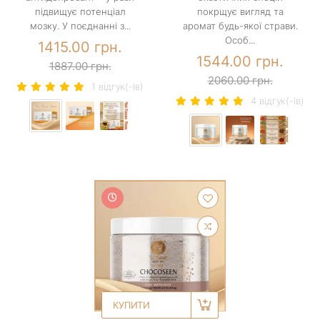
підвищує потенціал
покрщує вигляд та
мозку. У поєднанні з...
аромат будь-якої страви.
Особ...
1415.00 грн.
1544.00 грн.
1887.00 грн.
2060.00 грн.
1 вiдгук(-iв)
4 вiдгук(-iв)
КУПИТИ