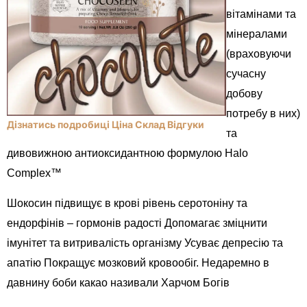
вітамінами та
мінералами
(враховуючи
сучасну
добову
потребу в них)
Дізнатись подробиці Ціна Склад Відгуки
та
дивовижною антиоксидантною формулою Halo
Complex™
Шокосин підвищує в крові рівень серотоніну та
ендорфінів – гормонів радості Допомагає зміцнити
імунітет та витривалість організму Усуває депресію та
апатію Покращує мозковий кровообіг. Недаремно в
давнину боби какао називали Харчом Богів