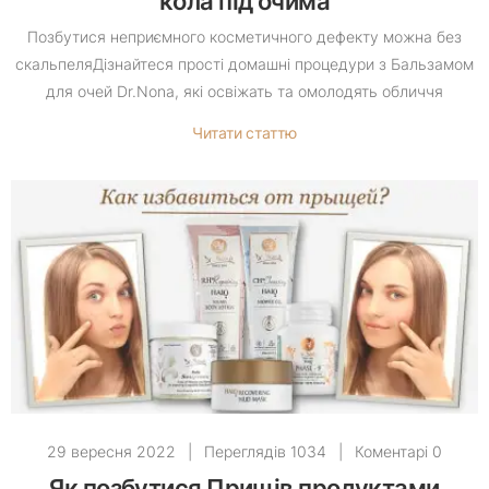
кола під очима
Позбутися неприємного косметичного дефекту можна без
скальпеляДізнайтеся прості домашні процедури з Бальзамом
для очей Dr.Nona, які освіжать та омолодять обличчя
Читати статтю
29 вересня 2022
|
Переглядів 1034
|
Коментарі 0
Як позбутися Прищів продуктами