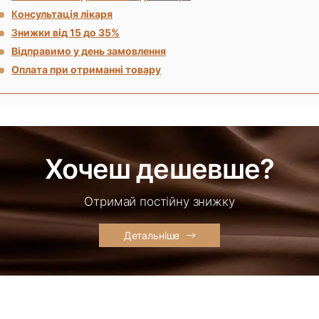
онсультація лікаря
К
нижки від 15 до 35%
З
Відправимо у день замовлення
Оплата при отриманні товару
Хочеш дешевше?
Отримай постійну знижку
Детальніше