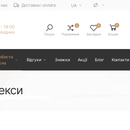
 нас
Доставка і оплата
UA
0
0
0
 - 19:00
ихiдних
Пошук
Порівняння
Закладки
Кошик
обиста
Відгуки
Знижки
Акції
Блог
Контакти
ієна
екси