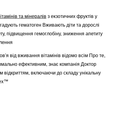
ітамінів та мінералів
з екзотичних фруктів у
агадують гематоген Вживають діти та дорослі
ету, підвищення гемоглобіну, зниження апетиту
олення
в'я від вживання вітамінів відомо всім Про те,
имально ефективним, знає компанія Доктор
їм відкриттям, включаючи до складу унікальну
lex™