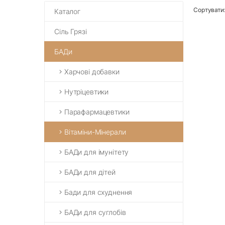
Сортувати
Каталог
Сіль Грязі
БАДи
Харчові добавки
Нутріцевтики
Парафармацевтики
Вітаміни-Мінерали
БАДи для імунітету
БАДи для дітей
Бади для схуднення
БАДи для суглобів