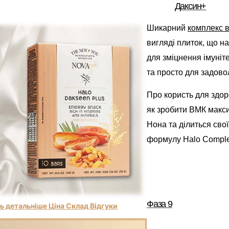
Даксин+
Шикарний
комплекс в
вигляді плиток, що н
для зміцнення імуніт
та просто для задов
Про користь для здоро
як зробити ВМК макс
Нона та ділиться сво
формулу Halo Comp
Фаза 9
ь детальніше Ціна Склад Відгуки