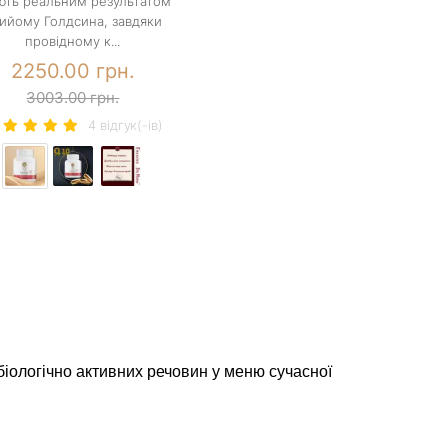
ють реальним результатом
ийому Голдсина, завдяки
провідному к...
2250.00 грн.
3003.00 грн.
4 вiдгук(-iв)
іологічно активних речовин у меню сучасної