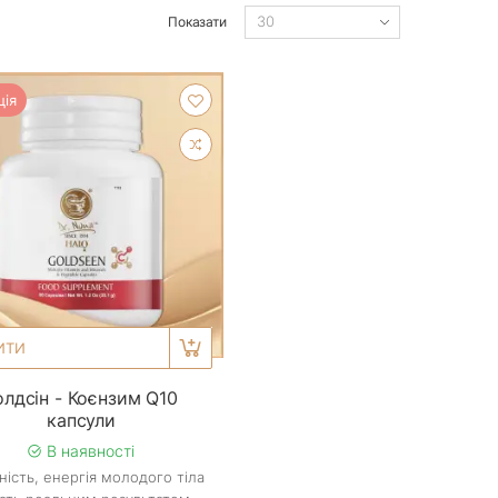
Показати
ція
ИТИ
олдсін - Коєнзим Q10
капсули
В наявності
ність, енергія молодого тіла