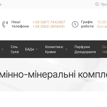
а
Про
Наші
Графік
+38 (067) 7442907
10:00
телефони
роботи
+38 (093) 0918491
Без в
Сіль
Косметика:
Парфуми
Ос
БАДи
Грязі
Креми
Дезодоранти
гіг
амінно-мінеральні компл