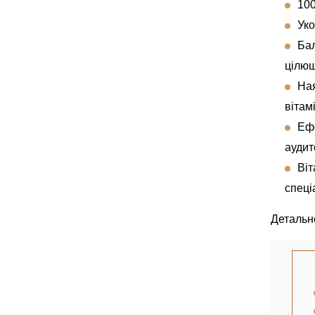
10
Уко
Бал
цілю
Ная
вітам
Ефе
аудит
Віт
спеці
Детальн