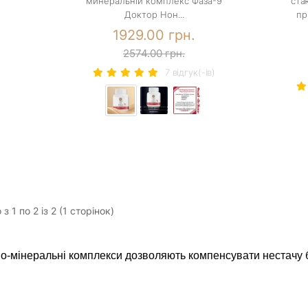
минеральній комплекс Фаза-9
ста
Доктор Нон...
пр
1929.00 грн.
2574.00 грн.
7 вiдгук(-iв)
з 1 по 2 із 2 (1 сторінок)
но-мінеральні комплекси дозволяють компенсувати нестачу б