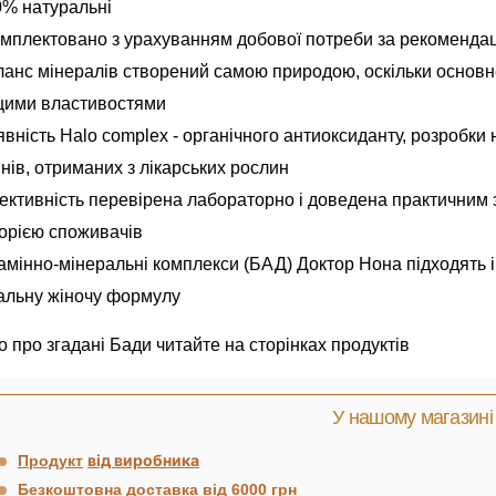
0% натуральні
мплектовано з урахуванням добової потреби за рекоменд
анс мінералів створений самою природою, оскільки основн
щими властивостями
вність Halo complex - органічного антиоксиданту, розробки н
інів, отриманих з лікарських рослин
ктивність перевірена лабораторно і доведена практичним з
орією споживачів
амінно-мінеральні комплекси (БАД) Доктор Нона підходять і
альну жіночу формулу
о про згадані Бади читайте
на сторінках продуктів
У нашому магазині
від виробника
Продукт
Безкоштовна доставка
від 6000 грн