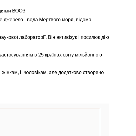
аціями ВООЗ
е джерело - вода Мертвого моря, відома
аукової лабораторії. Він активізує і посилює дію
астосуванням в 25 країнах світу мільйонною
 жінкам, і чоловікам, але додатково створено