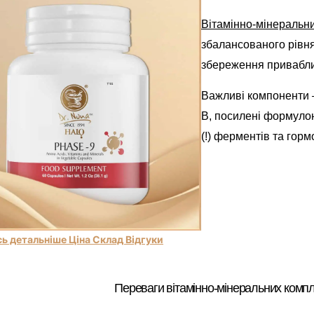
Вітамінно-мінеральни
збалансованого рівня
збереження приваблив
Важливі компоненти –
В, посилені формуло
(!) ферментів та горм
ь детальніше Ціна Склад Відгуки
Переваги вітамінно-мінеральних компл