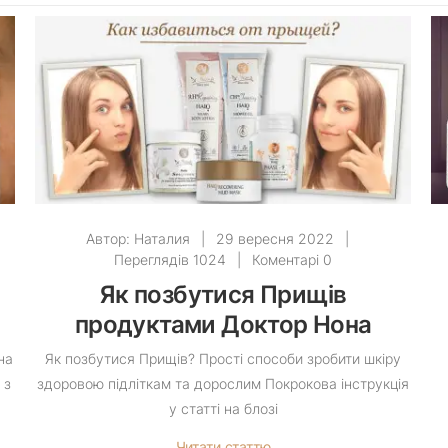
Автор:
Наталия
|
29 вересня 2022
|
Переглядів 1024
|
Коментарі 0
а
Як позбутися Прищів
продуктами Доктор Нона
на
Як позбутися Прищів? Прості способи зробити шкіру
 з
здоровою підліткам та дорослим Покрокова інструкція
у статті на блозі
Читати статтю